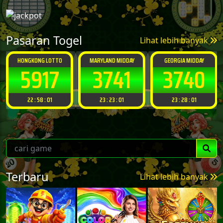
Pasaran Togel
Lihat lebih banyak
HONGKONG LOTTO
MARYLAND MIDDAY
GEORGIA MIDDAY
5917
3741
3740
22 : 57 : 58
23 : 22 : 58
23 : 27 : 58
Terbaru
Lihat lebih banyak