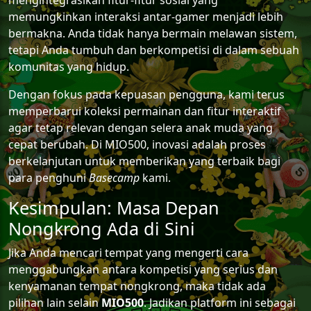
mengintegrasikan fitur-fitur sosial yang
memungkinkan interaksi antar-gamer menjadi lebih
bermakna. Anda tidak hanya bermain melawan sistem,
tetapi Anda tumbuh dan berkompetisi di dalam sebuah
komunitas yang hidup.
Dengan fokus pada kepuasan pengguna, kami terus
memperbarui koleksi permainan dan fitur interaktif
agar tetap relevan dengan selera anak muda yang
cepat berubah. Di MIO500, inovasi adalah proses
berkelanjutan untuk memberikan yang terbaik bagi
para penghuni
Basecamp
kami.
Kesimpulan: Masa Depan
Nongkrong Ada di Sini
Jika Anda mencari tempat yang mengerti cara
menggabungkan antara kompetisi yang serius dan
kenyamanan tempat nongkrong, maka tidak ada
pilihan lain selain
MIO500
. Jadikan platform ini sebagai