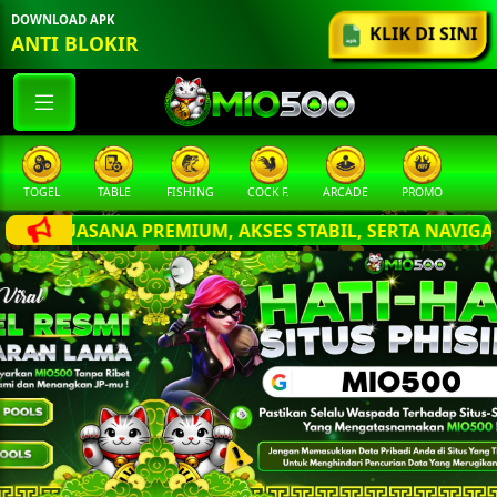
DOWNLOAD APK
KLIK DI SINI
ANTI BLOKIR
TABLE
FISHING
COCK F.
ARCADE
PROMO
MEGAGACOR
BIL, SERTA NAVIGASI PRAKTIS UNTUK MENEMANI AKTIV