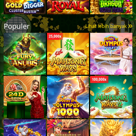
Populer
Lihat lebih banyak