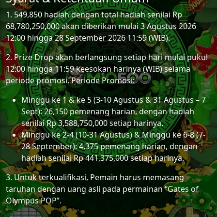
1. 549,850 hadiah dengan total hadiah senilai Rp
68,780,250,000 akan diberikan mulai 3 Agustus 2026
12:00 hingga 28 September 2026 11:59 (WIB).
2. Prize Drop akan berlangsung setiap hari mulai pukul
12:00 hingga 11:59 keesokan harinya (WIB) selama
periode promosi. Periode Promosi:
Minggu ke 1 & ke 5 (3-10 Agustus & 31 Agustus – 7
Sept): 26,150 pemenang harian, dengan hadiah
senilai Rp 3,588,750,000 setiap harinya.
Minggu ke 2-4 (10-31 Agustus) & Minggu ke 6-8 (7-
28 September): 4,375 pemenang harian, dengan
hadiah senilai Rp 441,375,000 setiap harinya.
3. Untuk terkualifikasi, Pemain harus memasang
taruhan dengan uang asli pada permainan “Gates of
Olympus POP”.