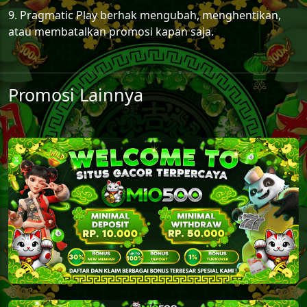
9. Pragmatic Play berhak mengubah, menghentikan,
atau membatalkan promosi kapan saja.
Promosi Lainnya