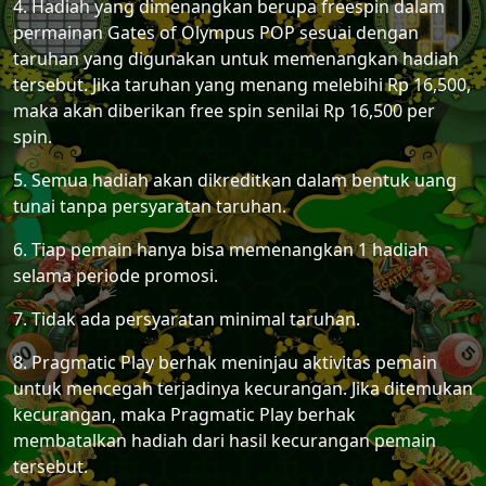
4. Hadiah yang dimenangkan berupa freespin dalam
permainan Gates of Olympus POP sesuai dengan
taruhan yang digunakan untuk memenangkan hadiah
tersebut. Jika taruhan yang menang melebihi Rp 16,500,
maka akan diberikan free spin senilai Rp 16,500 per
spin.
5. Semua hadiah akan dikreditkan dalam bentuk uang
tunai tanpa persyaratan taruhan.
6. Tiap pemain hanya bisa memenangkan 1 hadiah
selama periode promosi.
7. Tidak ada persyaratan minimal taruhan.
8. Pragmatic Play berhak meninjau aktivitas pemain
untuk mencegah terjadinya kecurangan. Jika ditemukan
kecurangan, maka Pragmatic Play berhak
membatalkan hadiah dari hasil kecurangan pemain
tersebut.