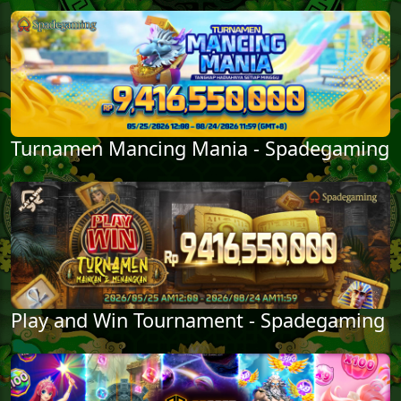
Turnamen Mancing Mania - Spadegaming
Play and Win Tournament - Spadegaming