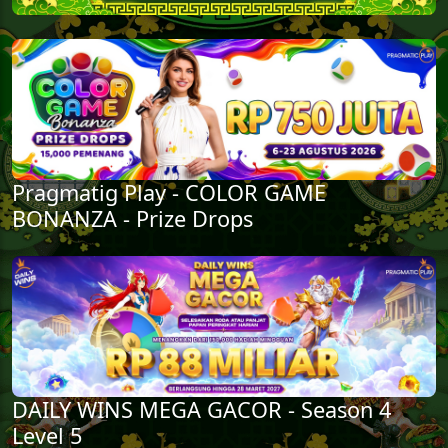
Pragmatig Play - COLOR GAME
BONANZA - Prize Drops
DAILY WINS MEGA GACOR - Season 4
Level 5